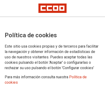
NOTICIAS
Política de cookies
Actualidad
Este sitio usa cookies propias y de terceros para facilitar
la navegación y obtener información de estadísticas de
uso de nuestros visitantes. Puedes aceptar todas las
Por lo estipulado en el artículo 7 del RD en relación
cookies pulsando el botón 'Aceptar' o configurarlas o
con la movilidad, se desprende que ninguna
rechazar su uso pulsando el botón 'Configurar cookies'
persona va a poder disponer de atención presencial
en las sedes del sindicato.
Para más información consulta nuestra
Política de
cookies