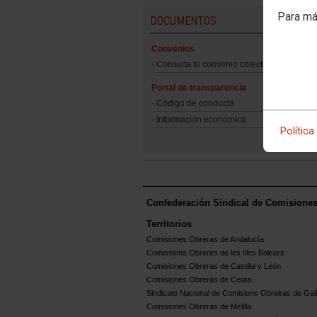
Para má
DOCUMENTOS
Convenios
Consulta tu convenio colectivo
Portal de transparencia
Código de conducta
Información económica
Política
Confederación Sindical de Comisione
Territorios
Comisiones Obreras de Andalucía
Comissions Obreres de les Illes Balears
Comisiones Obreras de Castilla y León
Comisiones Obreras de Ceuta
Sindicato Nacional de Comisions Obreiras de Gali
Comisiones Obreras de Melilla