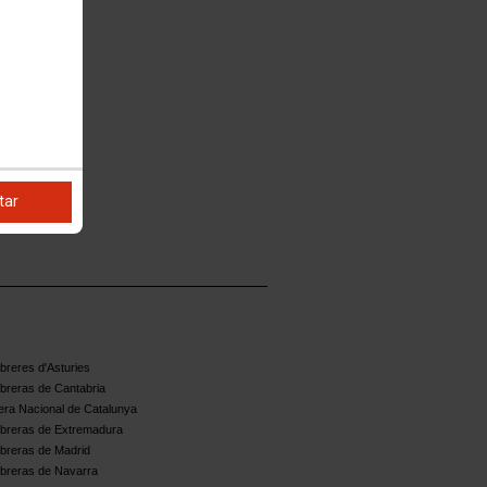
tar
reres d'Asturies
breras de Cantabria
ra Nacional de Catalunya
breras de Extremadura
breras de Madrid
breras de Navarra