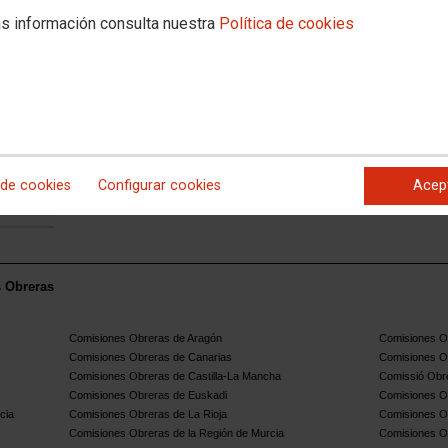
s información consulta nuestra
Política de cookies
 de cookies
Configurar cookies
Acep
s Obreras
Comisiones Obreras de Aragón
Comisiones Ob
Comisiones Obreras de Canarias
Comisiones O
Comisiones Obreras de Castilla-La Mancha
Comissió Obre
Comisiones Obreras de Euskadi
Comisiones O
cia
Comisiones Obreras de La Rioja
Comisiones O
Comisiones Obreras de la Región de Murcia
Comisiones O