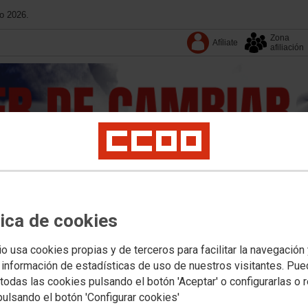
o 2026.
Zona
Afíliate
afiliación
tica de cookies
·
Conoce CC
·
Contacta
io usa cookies propias y de terceros para facilitar la navegación
 información de estadísticas de uso de nuestros visitantes. Pu
Formación
Movilizaciones y concentraciones
Convenios
Documentos
Publi
todas las cookies pulsando el botón 'Aceptar' o configurarlas o 
pulsando el botón 'Configurar cookies'