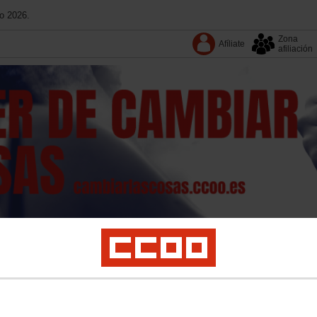
o 2026.
Zona
Afíliate
afiliación
·
Conoce CC
·
Contacta
Formación
Movilizaciones y concentraciones
Convenios
Documentos
Publi