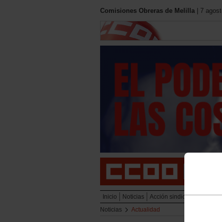
Comisiones Obreras de Melilla
| 7 agost
Inicio
Noticias
Acción sindical
Mujeres
Noticias
Actualidad