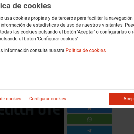
tica de cookies
ial nº1 de Melilla, declara la
io usa cookies propias y de terceros para facilitar la navegación
recho fundamental a la
 información de estadísticas de uso de nuestros visitantes. Pu
el sindicato CCOO, por parte
todas las cookies pulsando el botón 'Aceptar' o configurarlas o 
pulsando el botón 'Configurar cookies'
sionaria de limpieza viaria
indicatos UGT y USTM
s información consulta nuestra
Política de cookies
 de cookies
Configurar cookies
Acep