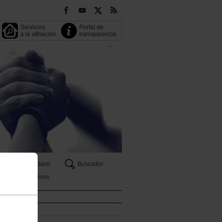
Servicios
Portal de
a la afiliación
transparencia
OO
Calendario
Buscador
Convenios
caciones