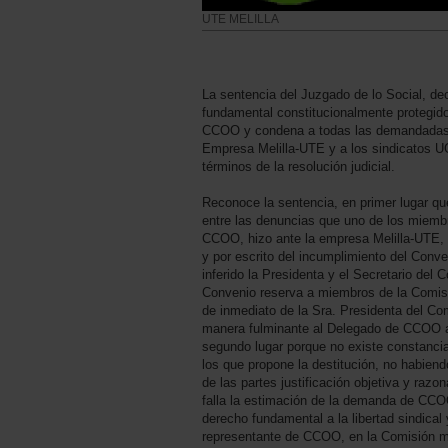
UTE MELILLA
La sentencia del Juzgado de lo Social, dec
fundamental constitucionalmente protegido a
CCOO y condena a todas las demandadas:
Empresa Melilla-UTE y a los sindicatos U
términos de la resolución judicial.
Reconoce la sentencia, en primer lugar qu
entre las denuncias que uno de los miem
CCOO, hizo ante la empresa Melilla-UTE, 
y por escrito del incumplimiento del Conve
inferido la Presidenta y el Secretario del 
Convenio reserva a miembros de la Comisió
de inmediato de la Sra. Presidenta del C
manera fulminante al Delegado de CCOO a
segundo lugar porque no existe constancia
los que propone la destitución, no habien
de las partes justificación objetiva y razo
falla la estimación de la demanda de CCOO
derecho fundamental a la libertad sindical 
representante de CCOO, en la Comisión mix