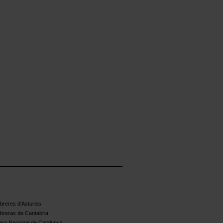
reres d'Asturies
breras de Cantabria
ra Nacional de Catalunya