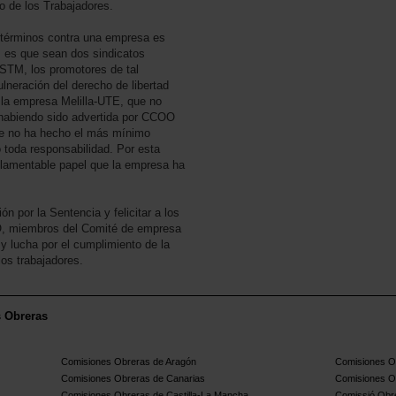
o de los Trabajadores.
s términos contra una empresa es
 es que sean dos sindicatos
STM, los promotores de tal
ulneración del derecho de libertad
e la empresa Melilla-UTE, que no
 habiendo sido advertida por CCOO
que no ha hecho el más mínimo
o toda responsabilidad. Por esta
lamentable papel que la empresa ha
ón por la Sentencia y felicitar a los
iembros del Comité de empresa
 y lucha por el cumplimiento de la
los trabajadores.
s Obreras
Comisiones Obreras de Aragón
Comisiones Ob
Comisiones Obreras de Canarias
Comisiones O
Comisiones Obreras de Castilla-La Mancha
Comissió Obre