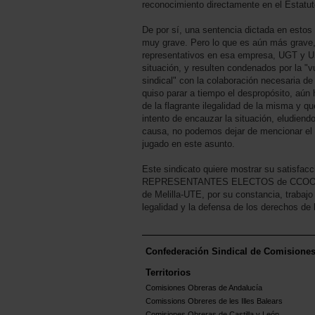
reconocimiento directamente en el Estatut
De por sí, una sentencia dictada en esto
muy grave. Pero lo que es aún más grave,
representativos en esa empresa, UGT y U
situación, y resulten condenados por la "v
sindical" con la colaboración necesaria d
quiso parar a tiempo el despropósito, aún
de la flagrante ilegalidad de la misma y 
intento de encauzar la situación, eludiend
causa, no podemos dejar de mencionar el 
jugado en este asunto.
Este sindicato quiere mostrar su satisfacci
REPRESENTANTES ELECTOS de CCOO, m
de Melilla-UTE, por su constancia, trabajo
legalidad y la defensa de los derechos de 
Confederación Sindical de Comisione
Territorios
Comisiones Obreras de Andalucía
Comissions Obreres de les Illes Balears
Comisiones Obreras de Castilla y León