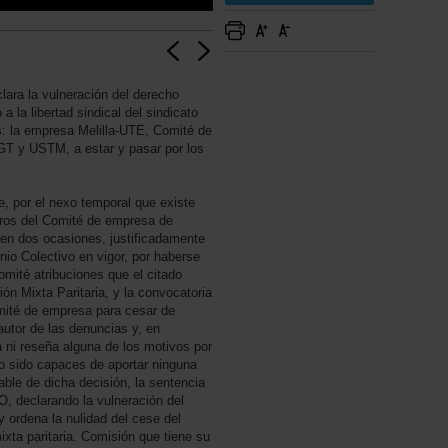
lara la vulneración del derecho
 la libertad sindical del sindicato
 la empresa Melilla-UTE, Comité de
GT y USTM, a estar y pasar por los
e, por el nexo temporal que existe
bros del Comité de empresa de
en dos ocasiones, justificadamente
nio Colectivo en vigor, por haberse
Comité atribuciones que el citado
n Mixta Paritaria, y la convocatoria
omité de empresa para cesar de
utor de las denuncias y, en
 ni reseña alguna de los motivos por
do sido capaces de aportar ninguna
nable de dicha decisión, la sentencia
, declarando la vulneración del
y ordena la nulidad del cese del
ta paritaria. Comisión que tiene su