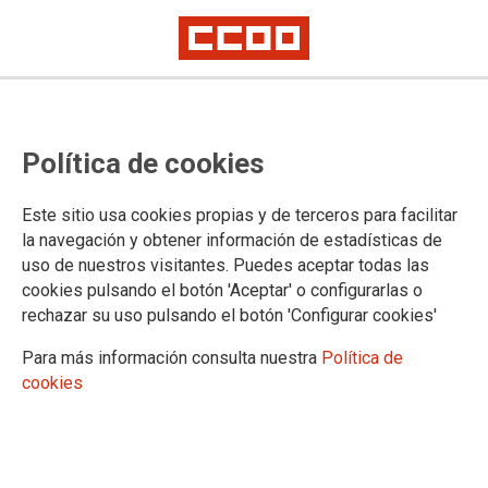
CCOO gana las elecciones en el
Política de cookies
Comité de Empresa de la
Autoridad Portuaria
Este sitio usa cookies propias y de terceros para facilitar
la navegación y obtener información de estadísticas de
Consigue 3 de los 5 delegados
uso de nuestros visitantes. Puedes aceptar todas las
cookies pulsando el botón 'Aceptar' o configurarlas o
04/07/2016.
rechazar su uso pulsando el botón 'Configurar cookies'
Para más información consulta nuestra
Política de
cookies