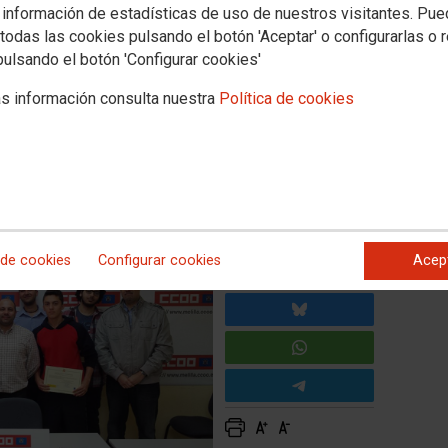
 información de estadísticas de uso de nuestros visitantes. Pu
s a los alumnos del curso
todas las cookies pulsando el botón 'Aceptar' o configurarlas o 
pulsando el botón 'Configurar cookies'
NISTRATIVAS EN RELACIÓN
s información consulta nuestra
Política de cookies
 de profesionalidad parcial
 de cookies
Configurar cookies
Acep