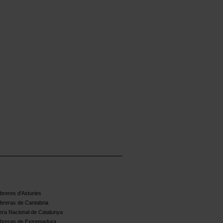
reres d'Asturies
breras de Cantabria
ra Nacional de Catalunya
breras de Extremadura