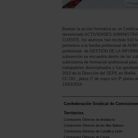
Buenas la acción formativa es un Certifica
denominado ACTIVIDADES ADMINISTR
CLIENTE, los alumnos han recibido 510 hor
pertenece a la familia profesional de 
profesional de GESTIÓN DE LA INFOR
subvención se encuentra dentro de las su
subsistema de formación profesional para e
trabajadores desempleados y fue aprobada 
2013 de la Dirección del SEPE en Melilla
CC.OO., plaza 1º de mayo s/n 3ª planta d
13/03/2014.
Confederación Sindical de Comisione
Territorios
Comisiones Obreras de Andalucía
Comissions Obreres de les Illes Balears
Comisiones Obreras de Castilla y León
Comisiones Obreras de Ceuta