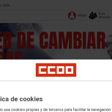
o 2026.
Zona
Afíliate
afiliación
·
Conoce CC
·
Contacta
tica de cookies
Formación
Movilizaciones y concentraciones
Convenios
Documentos
Publi
io usa cookies propias y de terceros para facilitar la navegación