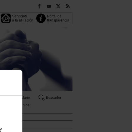
Servicios
Portal de
a la afiliación
transparencia
OO
Calendario
Buscador
Convenios
caciones
 y